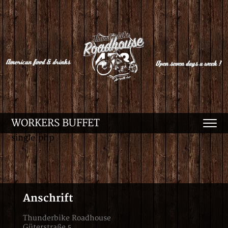
WORKERS BUFFET
single.php
Anschrift
Thunderbike Roadhouse
Güterstraße 5