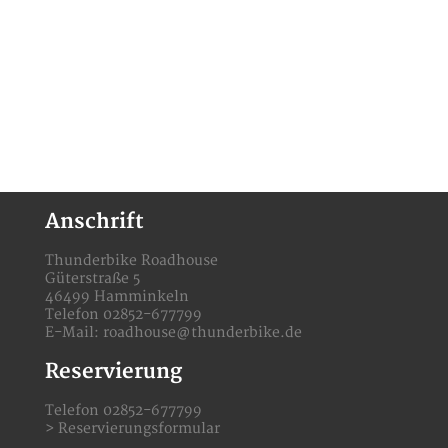
Anschrift
Thunderbike Roadhouse
Güterstraße 5
46499 Hamminkeln
Telefon 02852-677799
E-Mail:
roadhouse@thunderbike.de
Reservierung
Telefon 02852-677799
>
Reservierungsformular