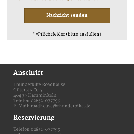
*=Pflichtfelder (bitte ausfüllen)
Anschrift
Thunderbike Roadhouse
Güterstraße 5
46499 Hamminkeln
Telefon 02852-677799
E-Mail:
roadhouse@thunderbike.de
Reservierung
Telefon 02852-677799