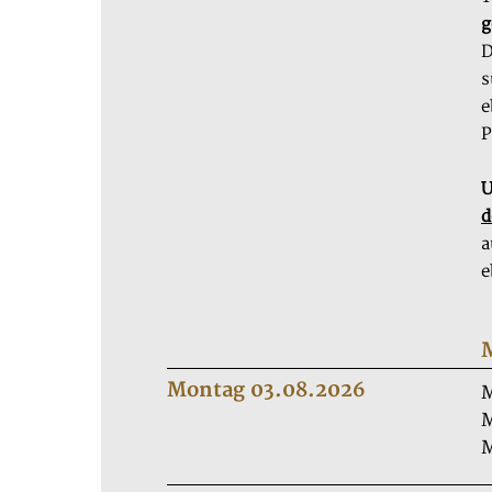
g
D
s
e
P
U
d
a
e
Montag 03.08.2026
M
M
M