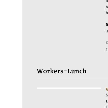
R
A
h
R
u
K
5
Workers-Lunch
M
1
T