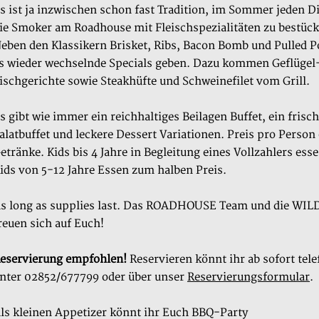
s ist ja inzwischen schon fast Tradition, im Sommer jeden D
ie Smoker am Roadhouse mit Fleischspezialitäten zu bestück
eben den Klassikern Brisket, Ribs, Bacon Bomb und Pulled P
s wieder wechselnde Specials geben. Dazu kommen Geflügel
ischgerichte sowie Steakhüfte und Schweinefilet vom Grill.
s gibt wie immer ein reichhaltiges Beilagen Buffet, ein frisc
alatbuffet und leckere Dessert Variationen. Preis pro Person
etränke. Kids bis 4 Jahre in Begleitung eines Vollzahlers esse
ids von 5-12 Jahre Essen zum halben Preis.
s long as supplies last.
Das ROADHOUSE Team und die WIL
Mit
reuen sich auf Euch!
dem
Laden
eservierung empfohlen!
Reservieren könnt ihr ab sofort tel
des
nter 02852/677799 oder über unser
Reservierungsformular
.
Videos
akzeptieren
ls kleinen Appetizer könnt ihr Euch BBQ-Party