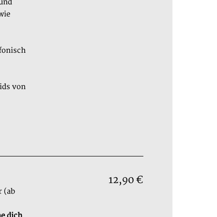
 und
wie
efonisch
Kids von
12,90 €
r (ab
e dich