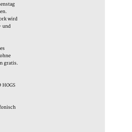
ienstag
en.
ork wird
- und
hes
 ohne
n gratis.
D HOGS
efonisch