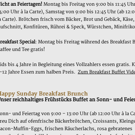
icht an Feiertagen!
Montag bis Freitag von 9:00 bis 11:45 Uh
4:00 Uhr à la Carte), Samstag von 9:00 bis 12:45 Uhr (ab 12:
a Carte).
Brötchen frisch vom Bäcker, Brot und Gebäck, Käse,
ufschnitt, Konfitüren, Rührei & Speck, Würstchen, Minifriko‘
reakfast Special
: Montag bis Freitag während des Breakfast B
affee und Tee gratis!
ids bis 4 Jahre in Begleitung eines Vollzahlers essen gratis. 
-12 Jahre Essen zum halben Preis.
Zum Breakfast Buffet Vid
Happy Sunday Breakfast Brunch
nser reichhaltiges Frühstücks Buffet an Sonn- und Feie
onn- und Feiertag von 9:00 – 13:00 Uhr (ab 12:00 Uhr à la Ca
reu Dich auf ofenfrische Bäckerbrötchen, Croissants, Kleing
acon-Muffin-Eggs, frischen Räucherlachs, rosa gebratenes