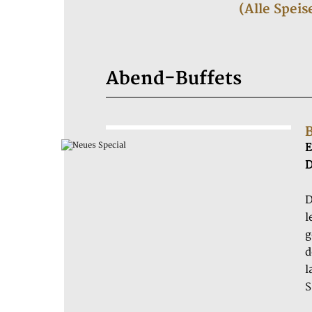
(Alle Speis
Abend-Buffets
E
D
D
l
g
d
l
S