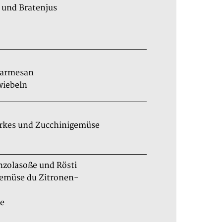
 und Bratenjus
 Parmesan
wiebeln
örkes und Zucchinigemüse
nzolasoße und Rösti
gemüse du Zitronen-
ße