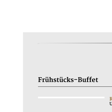
Frühstücks-Buffet
R
U