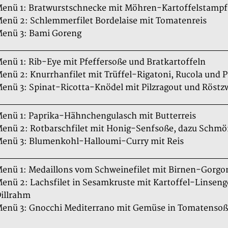
enü 1: Bratwurstschnecke mit Möhren-Kartoffelstampf
enü 2: Schlemmerfilet Bordelaise mit Tomatenreis
enü 3: Bami Goreng
enü 1: Rib-Eye mit Pfeffersoße und Bratkartoffeln
enü 2: Knurrhanfilet mit Trüffel-Rigatoni, Rucola und
enü 3: Spinat-Ricotta-Knödel mit Pilzragout und Röstz
enü 1: Paprika-Hähnchengulasch mit Butterreis
enü 2: Rotbarschfilet mit Honig-Senfsoße, dazu Schm
enü 3: Blumenkohl-Halloumi-Curry mit Reis
enü 1: Medaillons vom Schweinefilet mit Birnen-Gorgo
enü 2: Lachsfilet in Sesamkruste mit Kartoffel-Linsen
illrahm
enü 3: Gnocchi Mediterrano mit Gemüse in Tomatenso