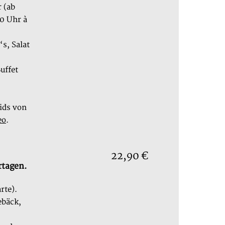
r (ab
00 Uhr à
s, Salat
uffet
Kids von
eo
.
22,90 €
rtagen.
rte).
ebäck,