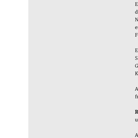
E
d
N
e
F
E
S
G
K
A
f
R
u
A