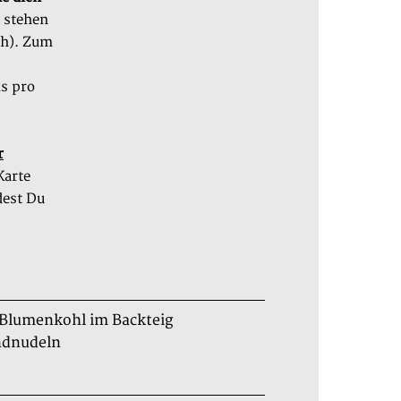
 stehen
ch). Zum
is pro
r
Karte
dest Du
 Blumenkohl im Backteig
andnudeln