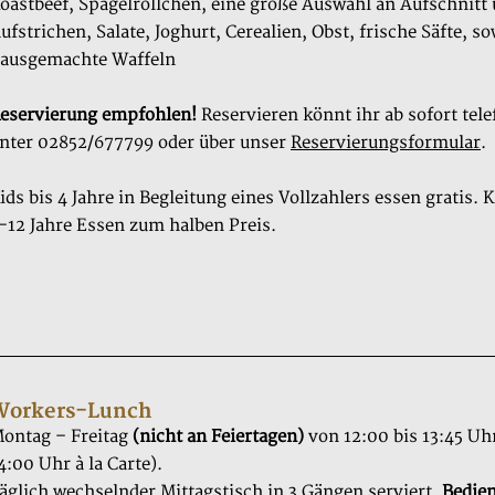
oastbeef, Spagelröllchen, eine große Auswahl an Aufschnitt
ufstrichen, Salate, Joghurt, Cerealien, Obst, frische Säfte, so
ausgemachte Waffeln
eservierung empfohlen!
Reservieren könnt ihr ab sofort tel
nter 02852/677799 oder über unser
Reservierungsformular
.
ids bis 4 Jahre in Begleitung eines Vollzahlers essen gratis. 
-12 Jahre Essen zum halben Preis.
Workers-Lunch
ontag – Freitag
(nicht an Feiertagen)
von 12:00 bis 13:45 Uh
4:00 Uhr à la Carte).
äglich wechselnder Mittagstisch in 3 Gängen serviert.
Bedien