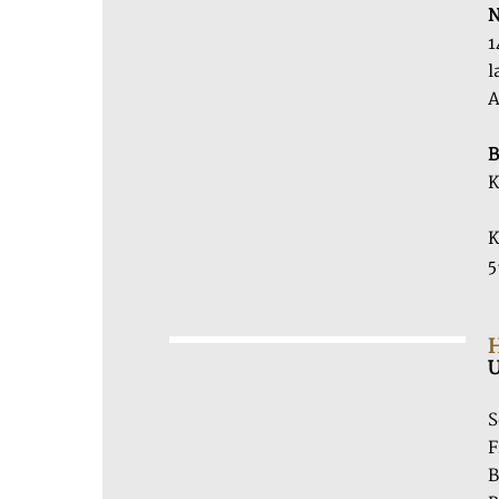
N
1
l
A
B
K
K
5
U
S
F
B