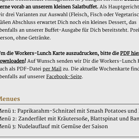
erne vorab an unserem kleinen Salatbuffet.
Als Hauptgericht
ir drei Varianten zur Auswahl (Fleisch, Fisch oder Vegetaris
üßen Abschluss erwartet Dich noch ein kleines Dessert, das
benfalls an unserer Buffet-Ausgabe für Dich bereitsteht. Pre
erson, ohne Getränke.
m die Workers-Lunch Karte auszudrucken, bitte die
PDF hie
ownloaden
!
Auf Wunsch senden wir Dir die Workers-Lunch 
uch als PDF-Datei
per Mail
zu. Die aktuelle Wochenkarte fin
benfalls auf unserer
Facebook-Seite
.
Menues
enü 1: Paprikarahm-Schnitzel mit Smash Potatoes und
enü 2: Zanderfilet mit Kräutersoße, Blattspinat und B
enü 3: Nudelauflauf mit Gemüse der Saison