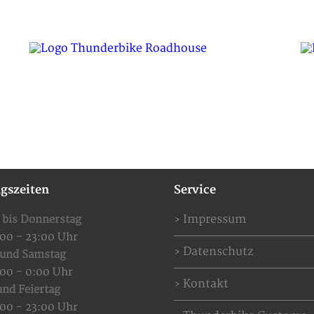
SPECIAL OFFERS
EVENTS
RESERVIERUNG
gszeiten
Service
Impressum
 bis Donnerstag
:00 - 23:00 Uhr
Datenschutz
 und Samstag
:00 - 0:00 Uhr
Kontakt
nd Feiertag
:00 - 23:00 Uhr