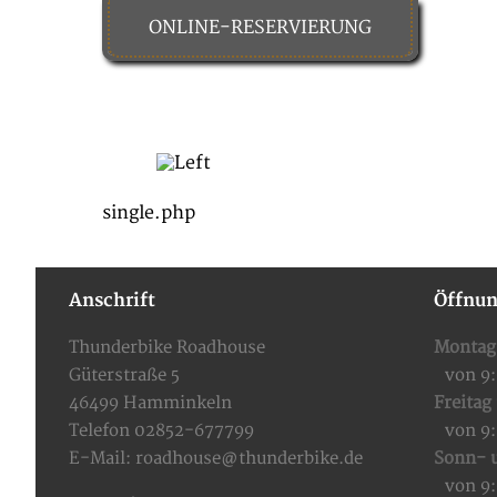
ONLINE-RESERVIERUNG
HOME
FOOD & DRINKS
single.php
Anschrift
Öffnun
Thunderbike Roadhouse
Montag
Güterstraße 5
von 9
46499 Hamminkeln
Freitag
Telefon 02852-677799
von 9
E-Mail:
roadhouse@thunderbike.de
Sonn- u
von 9