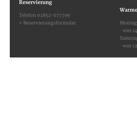
Reservierung
Warme
Telefon 02852-677799
>
Reservierungsformular
Montag 
von 1
Samsta
von 1