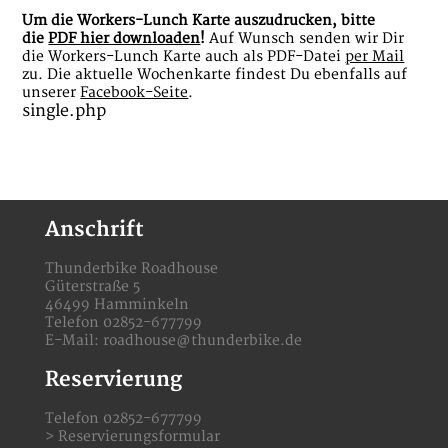
Um die Workers-Lunch Karte auszudrucken, bitte
die
PDF hier downloaden
!
Auf Wunsch senden wir Dir
die Workers-Lunch Karte auch als PDF-Datei
per Mail
zu. Die aktuelle Wochenkarte findest Du ebenfalls auf
unserer
Facebook-Seite
.
single.php
Anschrift
Thunderbike Roadhouse
Güterstraße 5
46499 Hamminkeln
Telefon 02852-677799
E-Mail:
roadhouse@thunderbike.de
Reservierung
Telefon 02852-677799
>
Reservierungsformular