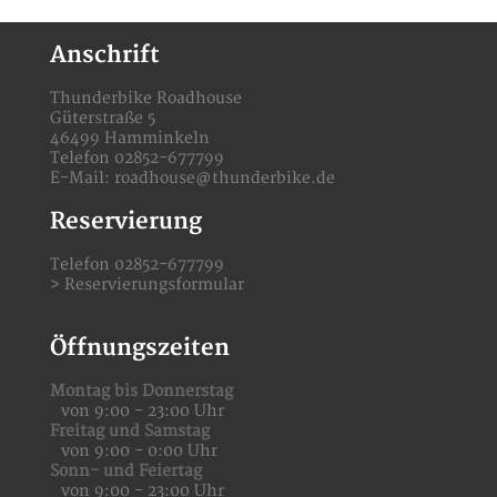
Anschrift
Thunderbike Roadhouse
Güterstraße 5
46499 Hamminkeln
Telefon 02852-677799
E-Mail:
roadhouse@thunderbike.de
Reservierung
Telefon 02852-677799
>
Reservierungsformular
Öffnungszeiten
Montag bis Donnerstag
von 9:00 - 23:00 Uhr
Freitag und Samstag
von 9:00 - 0:00 Uhr
Sonn- und Feiertag
von 9:00 - 23:00 Uhr