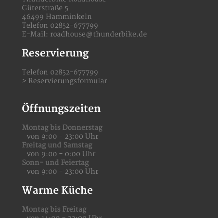
Güterstraße 5
46499 Hamminkeln
Telefon 02852-677799
E-Mail:
roadhouse@thunderbike.de
Reservierung
Telefon 02852-677799
>
Reservierungsformular
Öffnungszeiten
Montag bis Donnerstag
von 9:00 - 23:00 Uhr
Freitag und Samstag
von 9:00 - 0:00 Uhr
Sonn- und Feiertag
von 9:00 - 23:00 Uhr
Warme Küche
Montag bis Freitag