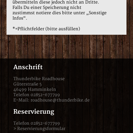
übermitteln diese jedoch nicht an Dritte.
Falls Du einer Speicherung nicht
zustimmst notiere dies bitte unter „Sonstige
Infos“.
*=Pflichtfelder (bitte ausfüllen)
Anschrift
Thunderbike Roadhouse
Güterstraße 5
46499 Hamminkeln
Telefon 02852-677799
E-Mail:
roadhouse@thunderbike.de
Reservierung
Telefon 02852-677799
>
Reservierungsformular