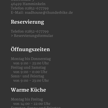
46499 Hamminkeln
Telefon 02852-677799
E-Mail:
roadhouse@thunderbike.de
Reservierung
Telefon 02852-677799
>
Reservierungsformular
Öffnungszeiten
Montag bis Donnerstag
von 9:00 - 23:00 Uhr
Freitag und Samstag
von 9:00 - 0:00 Uhr
Sonn- und Feiertag
von 9:00 - 23:00 Uhr
Warme Küche
Montag bis Freitag
von 14:00 - 22:00 Uhr