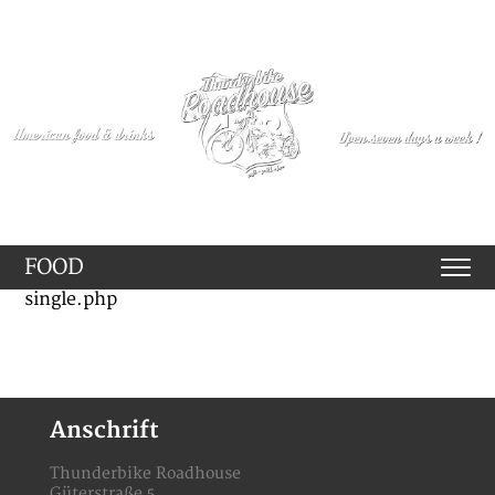
FOOD
single.php
Anschrift
Thunderbike Roadhouse
Güterstraße 5