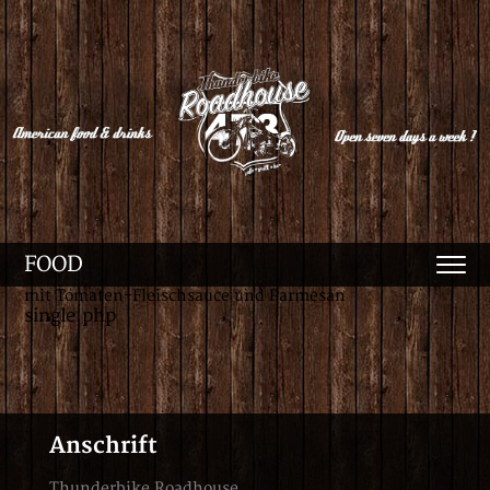
FOOD
mit Tomaten-Fleischsauce und Parmesan
single.php
Anschrift
Thunderbike Roadhouse