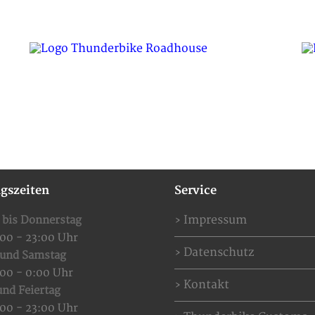
SPECIAL OFFERS
EVENTS
RESERVIERUNG
gszeiten
Service
Impressum
 bis Donnerstag
:00 - 23:00 Uhr
Datenschutz
 und Samstag
:00 - 0:00 Uhr
Kontakt
nd Feiertag
:00 - 23:00 Uhr