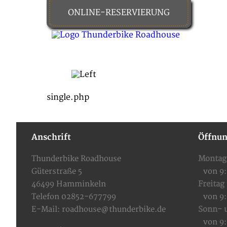
ONLINE-RESERVIERUNG
HOME
FOOD & DRINKS
single.php
Anschrift
Öffnun
Thunderbike Roadhouse
Montag
Güterstraße 5
von 9
46499 Hamminkeln
Freitag
Telefon 02852-677799
von 9
E-Mail:
roadhouse@thunderbike.de
Sonn- u
von 9