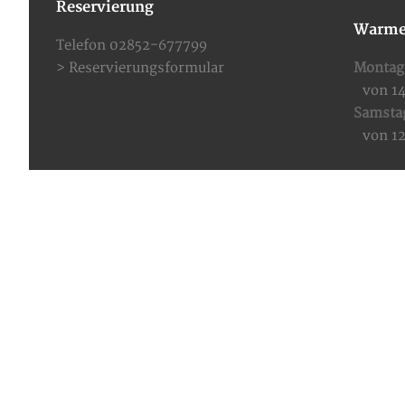
Reservierung
Warme
Telefon 02852-677799
>
Reservierungsformular
Montag 
von 1
Samsta
von 1