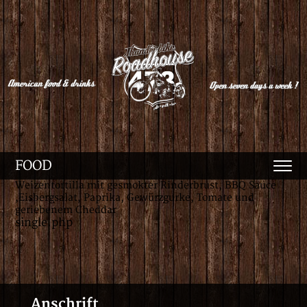
FOOD
Weizentortilla mit gesmokter Rinderbrust, BBQ Sauce
,Eisbergsalat, Paprika, Gewürzgurke, Tomate und
geriebenem Cheddar
single.php
Anschrift