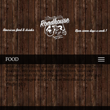
FOOD
Getreide gefüttertes „Grain Fed“ Rindfleisch von bester
Qualität, mit einem kleinen gemischten Salat und
hausgemachter frischer Kräuterbutter. Deine Lieblings
Garstufe erfragen wir bei Deiner Bestellaufnahme.
single.php