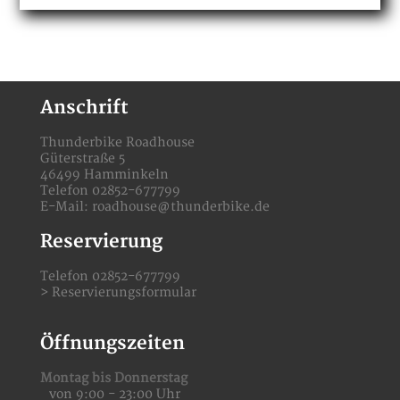
Anschrift
Thunderbike Roadhouse
Güterstraße 5
46499 Hamminkeln
Telefon 02852-677799
E-Mail:
roadhouse@thunderbike.de
Reservierung
Telefon 02852-677799
>
Reservierungsformular
Öffnungszeiten
Montag bis Donnerstag
von 9:00 - 23:00 Uhr