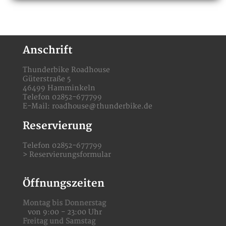
Anschrift
Thunderbike Roadhouse
Güterstraße 5
46499 Hamminkeln
Telefon 02852-677799
E-Mail:
roadhouse@thunderbike.de
Reservierung
Telefon 02852-677799
>
Reservierungsformular
Öffnungszeiten
Montag bis Donnerstag
von 9:00 - 23:00 Uhr
Freitag und Samstag