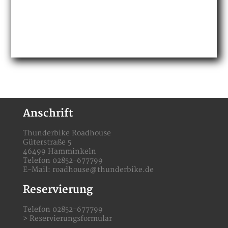
Anschrift
Thunderbike Roadhouse
Güterstraße 5
46499 Hamminkeln
Telefon 02852-677799
E-Mail:
roadhouse@thunderbike.de
Reservierung
Telefon 02852-677799
>
Reservierungsformular