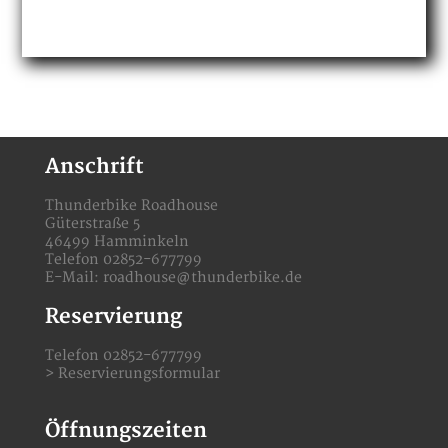
Anschrift
Thunderbike Roadhouse
Güterstraße 5
46499 Hamminkeln
Telefon 02852-677799
E-Mail:
roadhouse@thunderbike.de
Reservierung
Telefon 02852-677799
>
Reservierungsformular
Öffnungszeiten