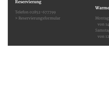
Reservierung
Warme
Telefon 02852-677799
>
Reservierungsformular
Montag 
von 1
Samsta
von 1