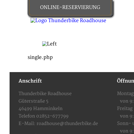
ONLINE-RESERVIERUNG
HOME
FOOD & DRINKS
single.php
Anschrift
Öffnun
Thunderbike Roadhouse
Montag
Güterstraße 5
von 9
46499 Hamminkeln
Freitag
Telefon 02852-677799
von 9
E-Mail:
roadhouse@thunderbike.de
Sonn- u
von 9