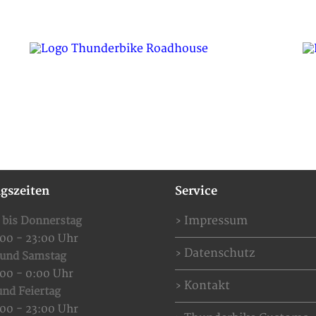
SPECIAL OFFERS
EVENTS
RESERVIERUNG
gszeiten
Service
Impressum
 bis Donnerstag
:00 - 23:00 Uhr
Datenschutz
 und Samstag
:00 - 0:00 Uhr
Kontakt
nd Feiertag
:00 - 23:00 Uhr