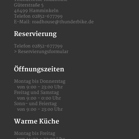
Güterstraße 5
46499 Hamminkeln
Telefon 02852-677799
E-Mail:
roadhouse@thunderbike.de
Reservierung
Telefon 02852-677799
>
Reservierungsformular
Öffnungszeiten
Montag bis Donnerstag
von 9:00 - 23:00 Uhr
Freitag und Samstag
von 9:00 - 0:00 Uhr
Sonn- und Feiertag
von 9:00 - 23:00 Uhr
Warme Küche
Montag bis Freitag