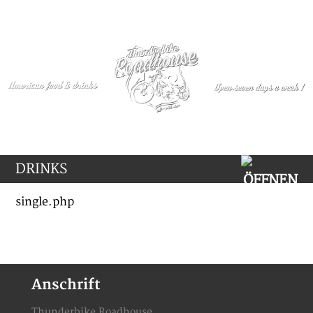
DRINKS
single.php
Anschrift
Thunderbike Roadhouse