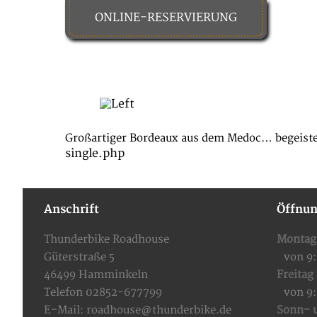
ONLINE-RESERVIERUNG
HOME
FOOD & DRINKS
Großartiger Bordeaux aus dem Medoc… begeister
single.php
Anschrift
Öffnun
Thunderbike Roadhouse
Montag
Güterstraße 5
von 9
46499 Hamminkeln
Freitag
Telefon 02852-677799
von 9
E-Mail:
roadhouse@thunderbike.de
Sonn- u