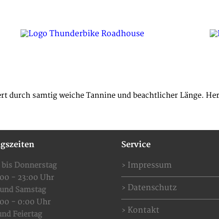
SPECIAL OFFERS
EVENTS
RESERVIERUNG
t durch samtig weiche Tannine und beachtlicher Länge. Her
gszeiten
Service
Impressum
 bis Donnerstag
:00 - 23:00 Uhr
Datenschutz
 und Samstag
:00 - 0:00 Uhr
Kontakt
nd Feiertag