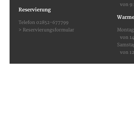
von 9
Reservierung
Warme
Telefon 02852-677799
>
Reservierungsformular
Montag 
von 1
Samsta
von 1