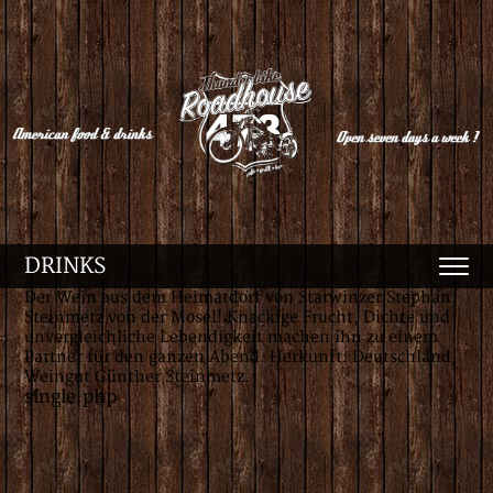
DRINKS
Der Wein aus dem Heimatdorf von Starwinzer Stephan
Steinmetz von der Mosel! Knackige Frucht, Dichte und
unvergleichliche Lebendigkeit machen ihn zu einem
Partner für den ganzen Abend. Herkunft: Deutschland,
Weingut Günther Steinmetz.
single.php