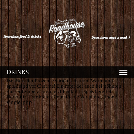
DRINKS
Das Herz der Provence spricht aus ihm! Warm und
sprudelnd vor Charme! Ein roter der auch bei höheren
Aussentemperaturen leicht gekühlt Spaß bereitet.
Herkunft: Frankreich,Domaine de Verquière, Rhône
single.php