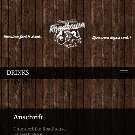
DRINKS
single.php
Anschrift
Thunderbike Roadhouse
Güterstraße 5