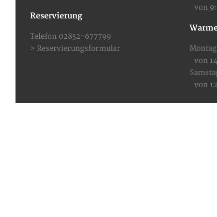
von 9
Reservierung
Warme
Telefon 02852-677799
>
Reservierungsformular
Montag 
von 1
Samsta
von 1