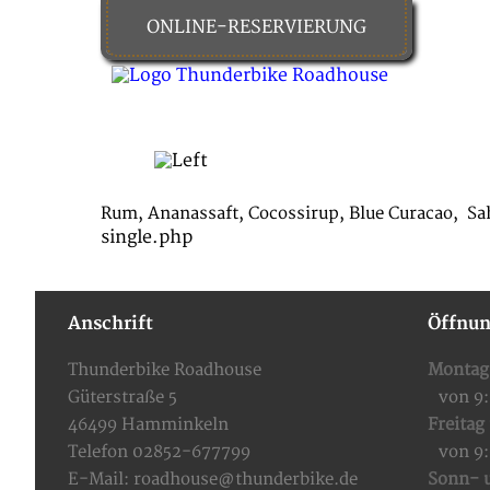
ONLINE-RESERVIERUNG
HOME
FOOD & DRINKS
Rum, Ananassaft, Cocossirup, Blue Curacao,
Sa
single.php
Anschrift
Öffnun
Thunderbike Roadhouse
Montag
Güterstraße 5
von 9
46499 Hamminkeln
Freitag
Telefon 02852-677799
von 9
E-Mail:
roadhouse@thunderbike.de
Sonn- u