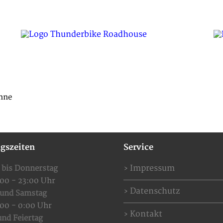
SPECIAL OFFERS
EVENTS
RESERVIERUNG
hne
gszeiten
Service
Impressum
 bis Donnerstag
:00 - 23:00 Uhr
Datenschutz
 und Samstag
:00 - 0:00 Uhr
Kontakt
nd Feiertag