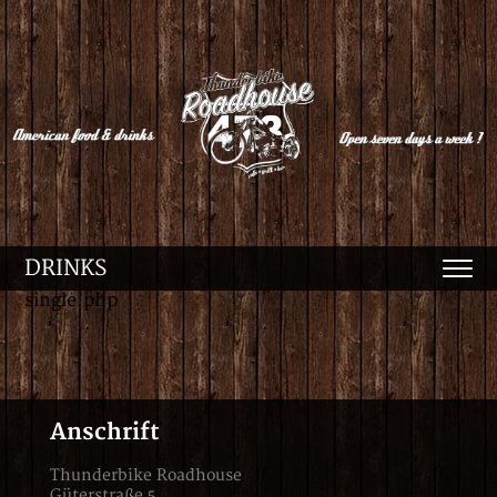
DRINKS
single.php
Anschrift
Thunderbike Roadhouse
Güterstraße 5