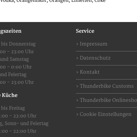
Vodka, Orangenlikör, Orangen, Limetten, Coke
gszeiten
Service
Impressum
 bis Donnerstag
:00 - 23:00 Uhr
Datenschutz
 und Samstag
:00 - 0:00 Uhr
Kontakt
nd Feiertag
:00 - 23:00 Uhr
Thunderbike Customs
 Küche
Thunderbike Onlinesh
bis Freitag
Cookie Einstellungen
4:00 - 22:00 Uhr
g,
Sonn- und Feiertag
2:00 - 22:00 Uhr