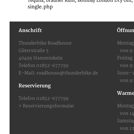
Tequila, brauner Rum, Bombay London Dry Gin, 
single.php
Anschrift
Öffnun
Thunderbike Roadhouse
Montag
Güterstraße 5
von 9
46499 Hamminkeln
Freitag
Telefon 02852-677799
von 9
E-Mail:
roadhouse@thunderbike.de
Sonn- u
von 9
Reservierung
Warme
Telefon 02852-677799
>
Reservierungsformular
Montag 
von 1
Samsta
von 1