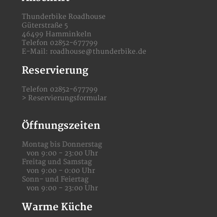
Thunderbike Roadhouse
Güterstraße 5
46499 Hamminkeln
Telefon 02852-677799
E-Mail:
roadhouse@thunderbike.de
Reservierung
Telefon 02852-677799
>
Reservierungsformular
Öffnungszeiten
Montag bis Donnerstag
von 9:00 - 23:00 Uhr
Freitag und Samstag
von 9:00 - 0:00 Uhr
Sonn- und Feiertag
von 9:00 - 23:00 Uhr
Warme Küche