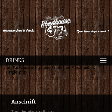
DRINKS
mit Passionsfruchtpüree, Sahne und Marshmellow
single.php
Anschrift
Thunderbike Roadhouse