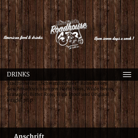
DRINKS
Traditioneller „Schwarzbrenner“ Rohwhiskey.
Geschmacksrichtungen Harte Nuss, Wilde Beere,
Bratapfel, Bitter Rose, High Proof und Original
single.php
Anschrift