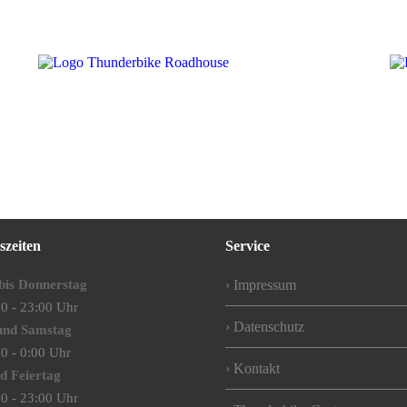
SPECIAL OFFERS
EVENTS
RESERVIERUNG
szeiten
Service
bis Donnerstag
Impressum
0 - 23:00 Uhr
Datenschutz
 und Samstag
0 - 0:00 Uhr
Kontakt
d Feiertag
0 - 23:00 Uhr