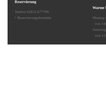
Reservierung
Warme 
Telefon 02852-677799
>
Reservierungsformular
Montag b
von 14
Samstag
von 12