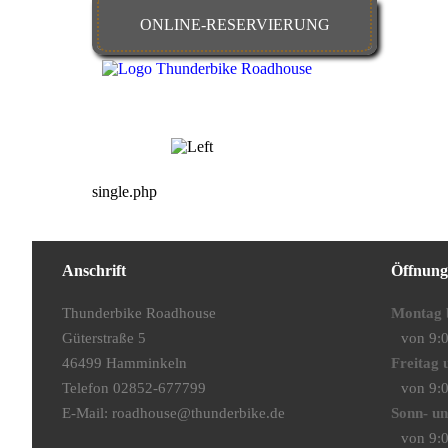
ONLINE-RESERVIERUNG
HOME
FOOD & DRINKS
single.php
Anschrift
Öffnung
Thunderbike Roadhouse
Montag 
Güterstraße 5
von 9:0
46499 Hamminkeln
Freitag
Telefon 02852-677799
von 9:0
E-Mail:
roadhouse@thunderbike.de
Sonn- un
von 9:0