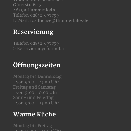
Güterstraße 5
46499 Hamminkeln
Telefon 02852-677799
E-Mail:
roadhouse@thunderbike.de
Reservierung
Telefon 02852-677799
>
Reservierungsformular
Öffnungszeiten
Montag bis Donnerstag
von 9:00 - 23:00 Uhr
Freitag und Samstag
von 9:00 - 0:00 Uhr
Sonn- und Feiertag
von 9:00 - 23:00 Uhr
Warme Küche
Montag bis Freitag