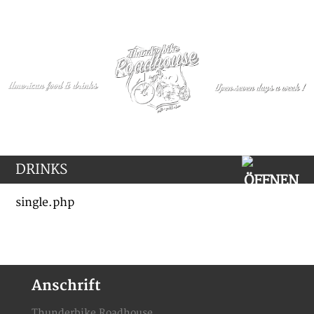
DRINKS
single.php
Anschrift
Thunderbike Roadhouse