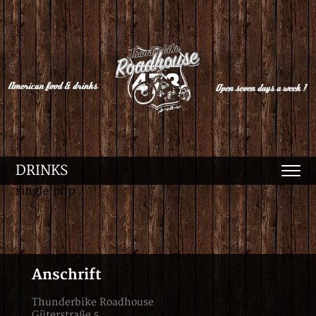
DRINKS
single.php
Anschrift
Thunderbike Roadhouse
Güterstraße 5