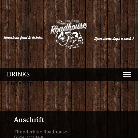
DRINKS
single.php
Anschrift
Thunderbike Roadhouse
Güterstraße 5