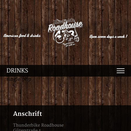
DRINKS
single.php
Anschrift
Thunderbike Roadhouse
Güterstraße 5