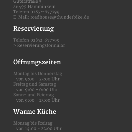
Güterstraße 5
46499 Hamminkeln
Telefon 02852-677799
E-Mail:
roadhouse@thunderbike.de
Reservierung
Telefon 02852-677799
>
Reservierungsformular
Öffnungszeiten
Montag bis Donnerstag
von 9:00 - 23:00 Uhr
Freitag und Samstag
von 9:00 - 0:00 Uhr
Sonn- und Feiertag
von 9:00 - 23:00 Uhr
Warme Küche
Montag bis Freitag
von 14:00 - 22:00 Uhr