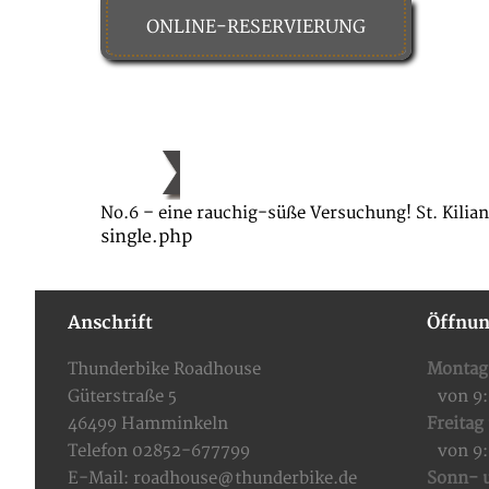
ONLINE-RESERVIERUNG
HOME
FOOD & DRINKS
No.6 – eine rauchig-süße Versuchung! St. Kilian
single.php
Anschrift
Öffnun
Thunderbike Roadhouse
Montag
Güterstraße 5
von 9
46499 Hamminkeln
Freitag
Telefon 02852-677799
von 9
E-Mail:
roadhouse@thunderbike.de
Sonn- u