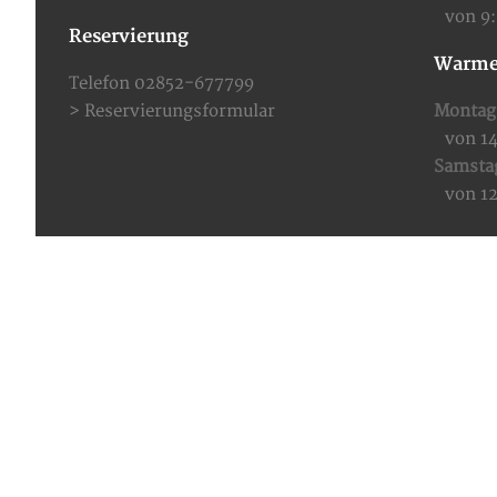
von 9
Reservierung
Warme
Telefon 02852-677799
>
Reservierungsformular
Montag 
von 1
Samsta
von 1