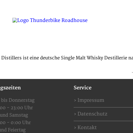
SPECIAL OFFERS
EVENTS
RESERVIERUNG
K
 Distillers ist eine deutsche Single Malt Whisky Destillerie 
gszeiten
Service
Impressum
 bis Donnerstag
:00 - 23:00 Uhr
Datenschutz
 und Samstag
:00 - 0:00 Uhr
Kontakt
nd Feiertag