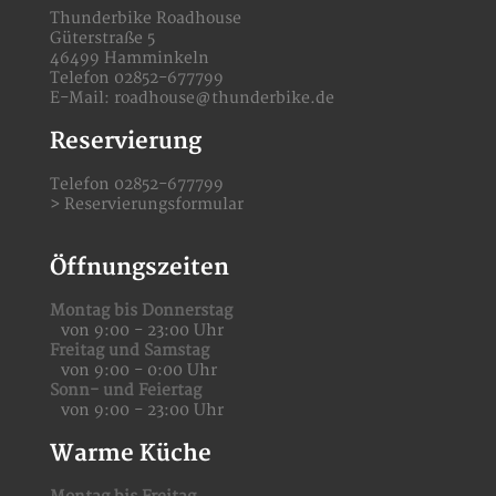
Thunderbike Roadhouse
Güterstraße 5
46499 Hamminkeln
Telefon 02852-677799
E-Mail:
roadhouse@thunderbike.de
Reservierung
Telefon 02852-677799
>
Reservierungsformular
Öffnungszeiten
Montag bis Donnerstag
von 9:00 - 23:00 Uhr
Freitag und Samstag
von 9:00 - 0:00 Uhr
Sonn- und Feiertag
von 9:00 - 23:00 Uhr
Warme Küche