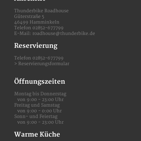
Thunderbike Roadhouse
Güterstraße 5
46499 Hamminkeln
Telefon 02852-677799
E-Mail:
roadhouse@thunderbike.de
Reservierung
Telefon 02852-677799
>
Reservierungsformular
Öffnungszeiten
Montag bis Donnerstag
von 9:00 - 23:00 Uhr
Freitag und Samstag
von 9:00 - 0:00 Uhr
Sonn- und Feiertag
von 9:00 - 23:00 Uhr
Warme Küche