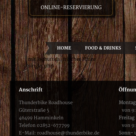
ONLINE-RESERVIERUNG
HOME
FOOD & DRINKS
mit Joghurteis, frischer Minze
single.php
Anschrift
Öffnun
Thunderbike Roadhouse
Montag
Güterstraße 5
von 9
46499 Hamminkeln
Freitag
Telefon 02852-677799
von 9
E-Mail:
roadhouse@thunderbike.de
Sonn- u