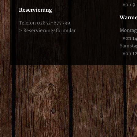
von 9
Reservierung
Warme
Telefon 02852-677799
>
Reservierungsformular
Montag 
von 1
Samsta
von 1