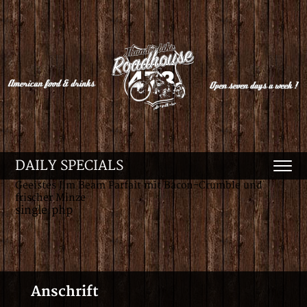
DAILY SPECIALS
Geeistes Jim Beam Parfait mit Bacon-Crumble und
frischer Minze
single.php
Anschrift