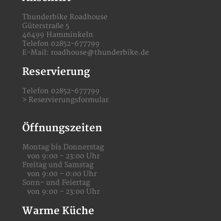
Thunderbike Roadhouse
Güterstraße 5
46499 Hamminkeln
Telefon 02852-677799
E-Mail:
roadhouse@thunderbike.de
Reservierung
Telefon 02852-677799
>
Reservierungsformular
Öffnungszeiten
Montag bis Donnerstag
von 9:00 - 23:00 Uhr
Freitag und Samstag
von 9:00 - 0:00 Uhr
Sonn- und Feiertag
von 9:00 - 23:00 Uhr
Warme Küche