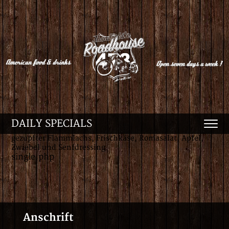
DAILY SPECIALS
gezupfter Flammlachs, Frischkäse, Romasalat, Apfel,
Zwiebel und Senfdressing
single.php
Anschrift