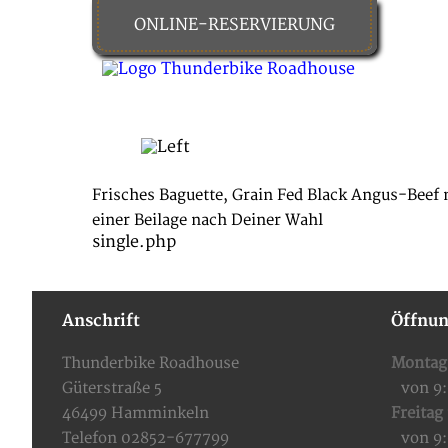
ONLINE-RESERVIERUNG
HOME
FOOD & DRINKS
Frisches Baguette, Grain Fed Black Angus-Beef 
einer Beilage nach Deiner Wahl
single.php
Anschrift
Öffnun
Thunderbike Roadhouse
Montag
Güterstraße 5
von 9
46499 Hamminkeln
Freitag
Telefon 02852-677799
von 9