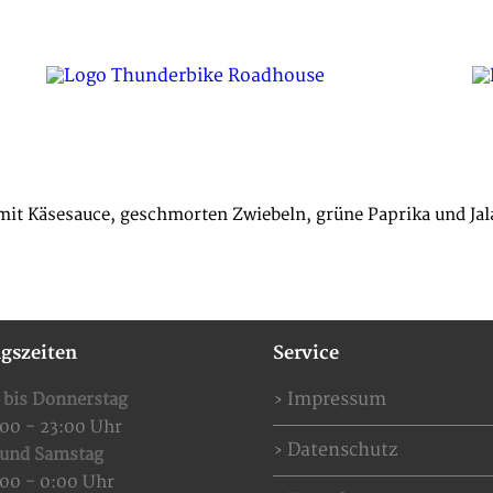
SPECIAL OFFERS
EVENTS
RESERVIERUNG
mit Käsesauce, geschmorten Zwiebeln, grüne Paprika und Jal
gszeiten
Service
Impressum
 bis Donnerstag
:00 - 23:00 Uhr
Datenschutz
 und Samstag
:00 - 0:00 Uhr