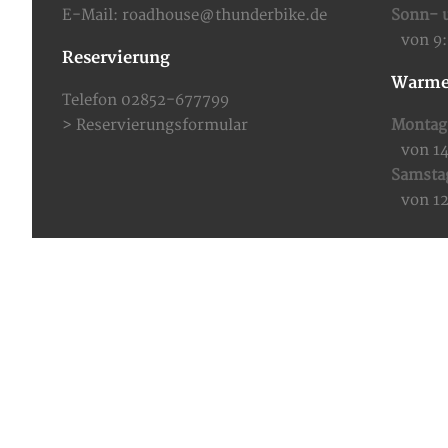
E-Mail:
roadhouse@thunderbike.de
Sonn- u
von 9
Reservierung
Warme
Telefon 02852-677799
>
Reservierungsformular
Montag 
von 1
Samsta
von 1