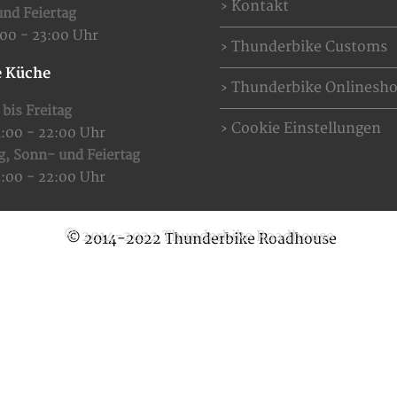
Kontakt
nd Feiertag
:00 - 23:00 Uhr
Thunderbike Customs
 Küche
Thunderbike Onlinesh
bis Freitag
Cookie Einstellungen
4:00 - 22:00 Uhr
g,
Sonn- und Feiertag
2:00 - 22:00 Uhr
© 2014-2022 Thunderbike Roadhouse