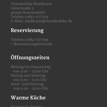
Thunderbike Roadhouse
Güterstraße 5
46499 Hamminkeln
Telefon 02852-677799
E-Mail:
roadhouse@thunderbike.de
Reservierung
Telefon 02852-677799
>
Reservierungsformular
Öffnungszeiten
Montag bis Donnerstag
von 9:00 - 23:00 Uhr
Freitag und Samstag
von 9:00 - 0:00 Uhr
Sonn- und Feiertag
von 9:00 - 23:00 Uhr
Warme Küche