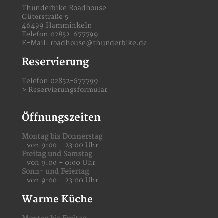
Thunderbike Roadhouse
Güterstraße 5
46499 Hamminkeln
Telefon 02852-677799
E-Mail:
roadhouse@thunderbike.de
Reservierung
Telefon 02852-677799
>
Reservierungsformular
Öffnungszeiten
Montag bis Donnerstag
von 9:00 - 23:00 Uhr
Freitag und Samstag
von 9:00 - 0:00 Uhr
Sonn- und Feiertag
von 9:00 - 23:00 Uhr
Warme Küche