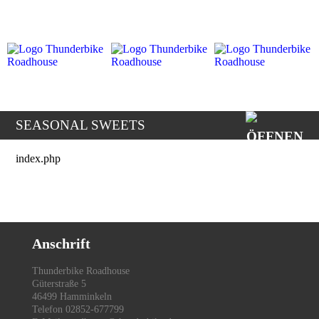
SEASONAL SWEETS
index.php
Anschrift
Thunderbike Roadhouse
Güterstraße 5
46499 Hamminkeln
Telefon 02852-677799