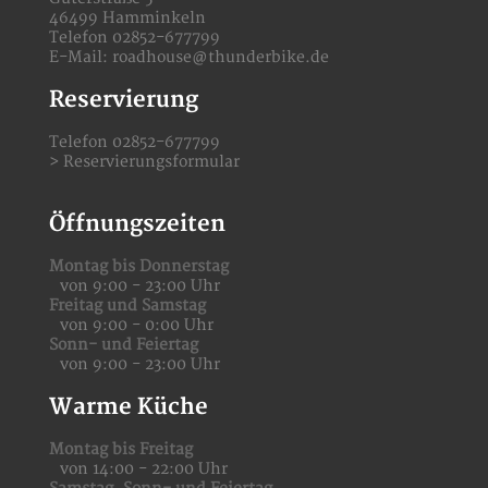
46499 Hamminkeln
Telefon 02852-677799
E-Mail:
roadhouse@thunderbike.de
Reservierung
Telefon 02852-677799
>
Reservierungsformular
Öffnungszeiten
Montag bis Donnerstag
von 9:00 - 23:00 Uhr
Freitag und Samstag
von 9:00 - 0:00 Uhr
Sonn- und Feiertag
von 9:00 - 23:00 Uhr
Warme Küche
Montag bis Freitag
von 14:00 - 22:00 Uhr